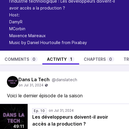
l’industrie technologique : Les développeurs doivent-il
avoir accès a la production ?
Host:
DamyR
MCorbin
Maxence Maireaux
Music by
Daniel Hourtoulle
from
Pixabay
COMMENTS
0
ACTIVITY
1
CHAPTERS
0
TR
Dans La Tech
@danslatech
Voici le dernier épisode de la saison
Ep. 10
Les développeurs doivent-il avoir
accès a la production ?
49:11